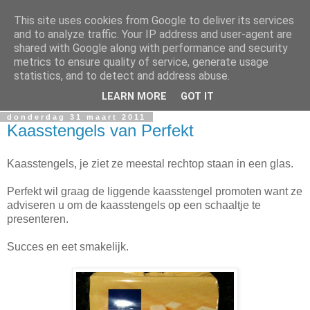
This site uses cookies from Google to deliver its services
Serveertip.nl
and to analyze traffic. Your IP address and user-agent are
shared with Google along with performance and security
metrics to ensure quality of service, generate usage
Welkom in de wondere wereld van voedselverpakkingen.
statistics, and to detect and address abuse.
Hier worden serveertips serieus genomen.
LEARN MORE
GOT IT
donderdag 31 maart 2011
Kaasstengels van Perfekt
Kaasstengels, je ziet ze meestal rechtop staan in een glas.
Perfekt wil graag de liggende kaasstengel promoten want ze
adviseren u om de kaasstengels op een schaaltje te
presenteren.
Succes en eet smakelijk.