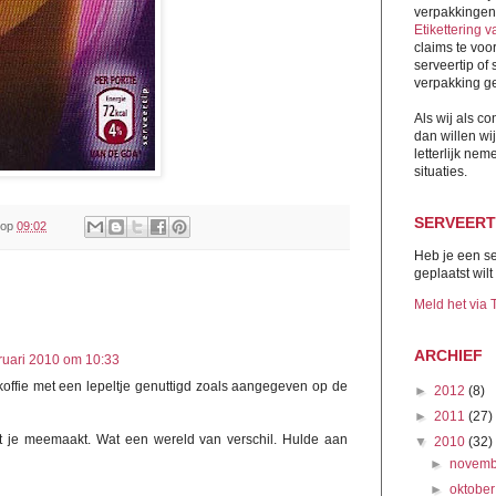
verpakkingen
Etikettering 
claims te vo
serveertip of
verpakking ge
Als wij als c
dan willen wi
letterlijk nem
situaties.
SERVEERT
op
09:02
Heb je een se
geplaatst wil
Meld het via T
ARCHIEF
ruari 2010 om 10:33
koffie met een lepeltje genuttigd zoals aangegeven op de
►
2012
(8)
►
2011
(27)
at je meemaakt. Wat een wereld van verschil. Hulde aan
▼
2010
(32)
►
novem
►
oktobe