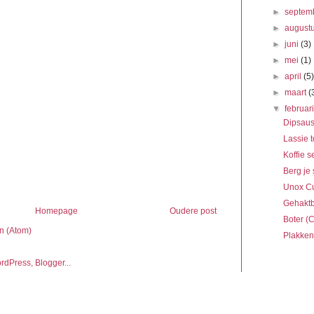
►
septem
►
august
►
juni
(3)
►
mei
(1)
►
april
(5
►
maart
(
▼
februar
Dipsaus
Lassie t
Koffie s
Berg je
Unox C
Gehaktb
Homepage
Oudere post
Boter (
n (Atom)
Plakken