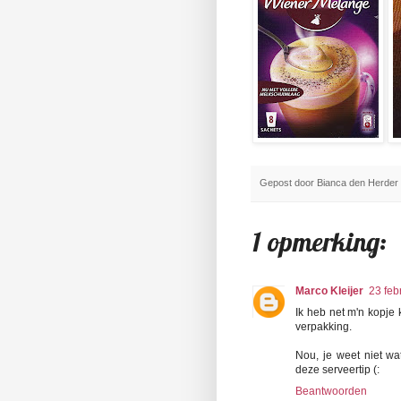
Gepost door
Bianca den Herder
1 opmerking:
Marco Kleijer
23 feb
Ik heb net m'n kopje 
verpakking.
Nou, je weet niet w
deze serveertip (:
Beantwoorden