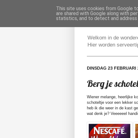
This site uses cookies from Google to 
Servee
are shared with Google along with per
statistics, and to detect and address
Welkom in de wondere
Hier worden serveert
DINSDAG 23 FEBRUARI 
Berg je schote
Wiener melange, heerlijke kof
schoteltje voor een lekker s
heb ik die weer in de kast g
wat denk je? Veeeeeel handig