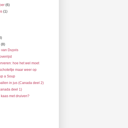
ber
(6)
us
(1)
)
3)
i
(8)
 van Duyvis
overrijst
erveren: hoe het wel moet
 schoteltje maar weer op
up a Soup
allen in jus (Canada deel 2)
Canada deel 1)
 kaas met druiven?