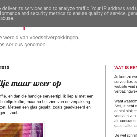
deliver its services and to analyze traffic. Your IP address and
rtip.nl
formance and security metrics to ensure quality of service, ge
 abuse.
 wereld van voedselverpakkingen.
ips serieus genomen.
2010
WAT IS EE
Je kent ze we
ltje maar weer op
serveertips 
website vind
verbazingwek
fie, en dan die handige serveertip! Ik liep al met een
Want waarom 
choteltje koffie, maar na het zien van de verpakking
Stel, je hebt
ezet. Meteen een glas gepakt, zoals geadviseerd en
aantal blokje
er... zucht...
voorzien van 
als consumen
dat dit allema
De wet schrijf