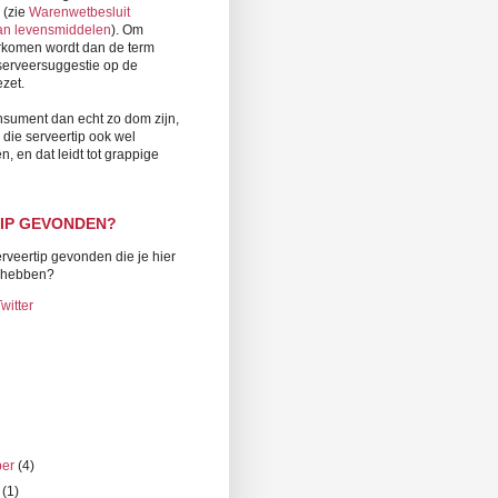
 (zie
Warenwetbesluit
van levensmiddelen
). Om
orkomen wordt dan de term
 serveersuggestie op de
zet.
onsument dan echt zo dom zijn,
j die serveertip ook wel
en, en dat leidt tot grappige
IP GEVONDEN?
rveertip gevonden die je hier
t hebben?
witter
ber
(4)
r
(1)