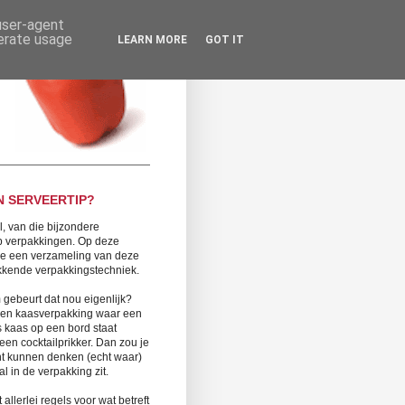
 user-agent
nerate usage
LEARN MORE
GOT IT
N SERVEERTIP?
l, van die bijzondere
op verpakkingen. Op deze
 je een verzameling van deze
kende verpakkingstechniek.
gebeurt dat nou eigenlijk?
 een kaasverpakking waar een
s kaas op een bord staat
een cocktailprikker. Dan zou je
t kunnen denken (echt waar)
al in de verpakking zit.
t allerlei regels voor wat betreft