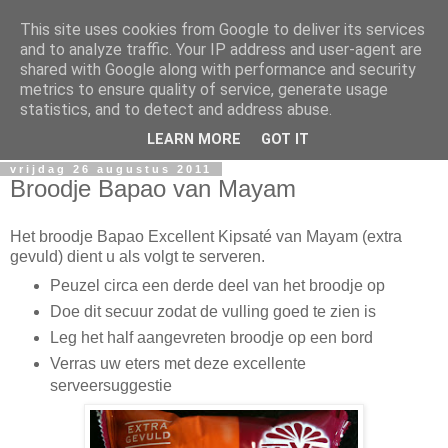
This site uses cookies from Google to deliver its services
Serveertip.nl
and to analyze traffic. Your IP address and user-agent are
shared with Google along with performance and security
metrics to ensure quality of service, generate usage
Welkom in de wondere wereld van voedselverpakkingen.
statistics, and to detect and address abuse.
Hier worden serveertips serieus genomen.
LEARN MORE
GOT IT
vrijdag 26 augustus 2011
Broodje Bapao van Mayam
Het broodje Bapao Excellent Kipsaté van Mayam (extra
gevuld) dient u als volgt te serveren.
Peuzel circa een derde deel van het broodje op
Doe dit secuur zodat de vulling goed te zien is
Leg het half aangevreten broodje op een bord
Verras uw eters met deze excellente
serveersuggestie