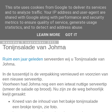
This site uses cookies from Google to deliver its services
Serveertip.nl
and to analyze traffic. Your IP address and user-agent are
shared with Google along with performance and security
metrics to ensure quality of service, generate usage
Welkom in de wondere wereld van voedselverpakkingen.
statistics, and to detect and address abuse.
Hier worden serveertips serieus genomen.
LEARN MORE
GOT IT
maandag 5 september 2011
Tonijnsalade van Johma
Ruim een jaar geleden
serveerden wij u Tonijnsalade van
Johma.
In de tussentijd is de verpakking vernieuwd en voorzien van
een nieuwe serveertip.
Voorheen had Johma nog een een ietwat nuttige serveertip
(smeer de salade op brood). Nu zijn ze de weg behoorlijk
kwijt geraakt:
Kneed van de inhoud van het bakje tonijnsalade
een brokje tonijn, zie foto.