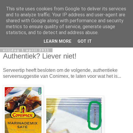
This site uses cookies from Google to deliver its services
Serveertip.nl
and to analyze traffic. Your IP address and user-agent are
shared with Google along with performance and security
metrics to ensure quality of service, generate usage
Welkom in de wondere wereld van voedselverpakkingen.
statistics, and to detect and address abuse.
Hier worden serveertips serieus genomen.
LEARN MORE
GOT IT
vrijdag 1 april 2011
Authentiek? Liever niet!
Serveertip heeft besloten om de volgende, authentieke
serveersuggestie van Conimex, te laten voor wat het is...