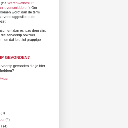
 (zie
Warenwetbesluit
van levensmiddelen
). Om
orkomen wordt dan de term
 serveersuggestie op de
zet.
onsument dan echt zo dom zijn,
j die serveertip ook wel
en, en dat leidt tot grappige
IP GEVONDEN?
rveertip gevonden die je hier
t hebben?
witter
r
(3)
ber
(4)
us
(4)