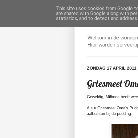
This site uses cookies from Google to 
Servee
are shared with Google along with per
statistics, and to detect and address
Welkom in de wondere
Hier worden serveert
ZONDAG 17 APRIL 2011
Griesmeel Om
Geweldig, Milbona heeft wee
Als u Griesmeel Oma's Puddi
aalbessen bij de pudding.