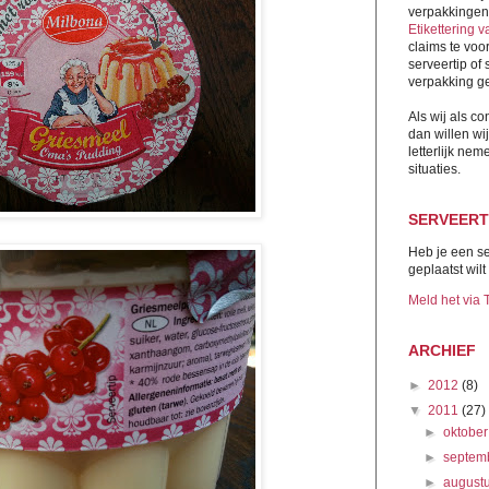
verpakkingen
Etikettering 
claims te vo
serveertip of
verpakking ge
Als wij als c
dan willen wi
letterlijk nem
situaties.
SERVEERT
Heb je een se
geplaatst wil
Meld het via T
ARCHIEF
►
2012
(8)
▼
2011
(27)
►
oktobe
►
septem
►
august