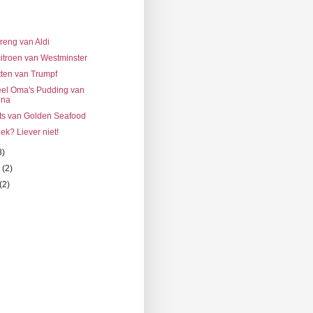
)
reng van Aldi
citroen van Westminster
ten van Trumpf
el Oma's Pudding van
ona
ets van Golden Seafood
ek? Liever niet!
3)
i
(2)
(2)