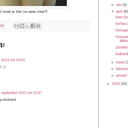
►
mei
(3)
t moet je hier nu weer mee?!
▼
april
(6
Nasi Go
IceTea 
:54
Schoget
Griesme
Milb
n:
Zalmfil
Authenti
r 2012 om 19:54
►
maart
(
! ;-)
►
februar
►
januari
►
2010
(32)
 september 2015 om 15:07
ap bedoeld.