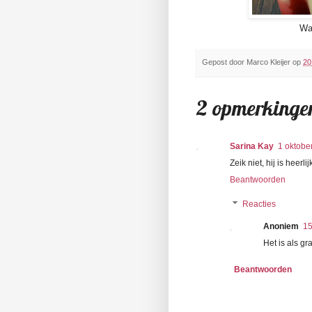
Wa
Gepost door
Marco Kleijer
op
20
2 opmerkinge
Sarina Kay
1 oktobe
Zeik niet, hij is heerlijk
Beantwoorden
Reacties
Anoniem
15
Het is als gr
Beantwoorden