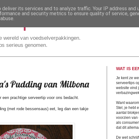
deliver its services and to analyze traffic. Your IP address and
rtip.nl
formance and security metrics to ensure quality of service, ge
 abuse.
 wereld van voedselverpakkingen.
ips serieus genomen.
WAT IS EE
Je kent ze we
a's Pudding van Milbona
serveertips 
website vind
verbazingwek
r een prachtige serveertip voor ons bedacht.
Want waarom 
Stel, je hebt
ng (met rode bessensaus) eet, leg dan een takje
aantal blokje
voorzien van 
als consumen
dat dit allema
De wet schrijf